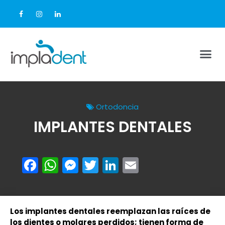
Ortodoncia
IMPLANTES DENTALES
Facebook
WhatsApp
Messenger
Twitter
LinkedIn
Email
Los implantes dentales reemplazan las raíces de
los dientes o molares perdidos; tienen forma de